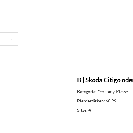
B | Skoda Citigo ode
Kategorie:
Economy-Klasse
Pferdestärken:
60 PS
Sitze:
4