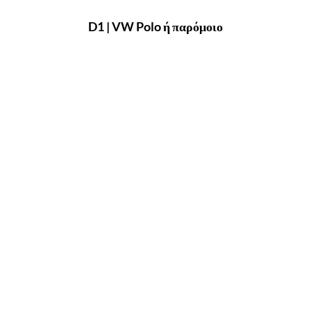
D1 | VW Polo ή παρόμοιο
H2 | Skoda Kamiq 2022 ή παρόμοιο