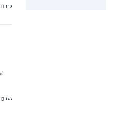
140
ού
143