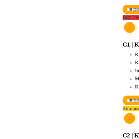
ΠΡΟΣΘ
HOT O
C1 | 
Κ
Κ
Ι
Μ
Κ
ΠΡΟΣΘ
Αυτόμα
C2 | 