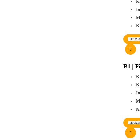
Κ
Ι
Μ
Κ
ΠΡΟΣΘ
B1 | 
Κ
Κ
Ι
Μ
Κ
ΠΡΟΣΘ