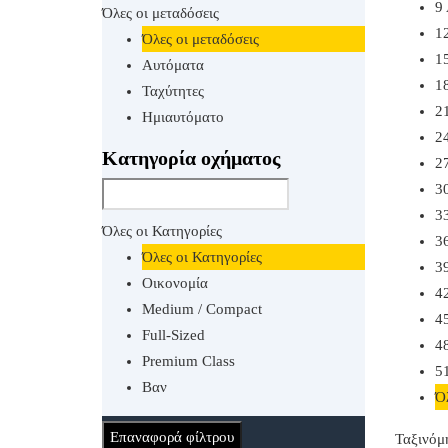
9
Όλες οι μεταδόσεις
1
Όλες οι μεταδόσεις
1
Αυτόματα
1
Ταχύτητες
2
Ημιαυτόματο
2
Κατηγορία οχήματος
2
3
3
Όλες οι Κατηγορίες
3
Όλες οι Κατηγορίες
3
Οικονομία
4
Medium / Compact
4
Full-Sized
4
Premium Class
5
Βαν
Ό
Επαναφορά φίλτρου
Ταξινόμ