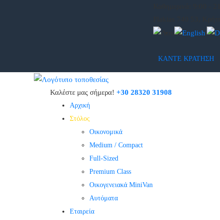
Καθημερινά: 9:00 - 2
Plakias 740 53, Κρήτ
ΚΑΝΤΕ ΚΡΑΤΗΣΗ
Καλέστε μας σήμερα!
+30 28320 31908
Αρχική
Στόλος
Οικονομικά
Medium / Compact
Full-Sized
Premium Class
Οικογενειακά MiniVan
Αυτόματα
Εταιρεία