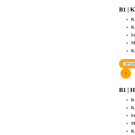
B1 | K
Κ
Κ
Ι
Μ
Κ
ΠΡΟΣΘ
B1 | 
Κ
Κ
Ι
Μ
Κ