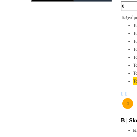
Ταξινόμ
Τ
Τ
Τ
Τ
Τ
Τ
Τα
Τ
B | Sk
Κ